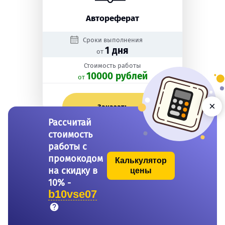
Автореферат
Сроки выполнения
1 дня
от
Стоимость работы
10000 рублей
oт
×
Заказать
Рассчитай
стоимость
работы с
промокодом
Калькулятор
на скидку в
цены
10% -
b10vse07
Бакалаврская работа
Сроки выполнения