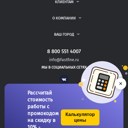
ДИПЛОМНЫЕ РАБОТЫ
КЛИЕНТАМ
КУРСОВЫЕ РАБОТЫ
АНТИПЛАГИАТ
РЕФЕРАТЫ
ВОПРОСЫ И ОТВЕТЫ
О КОМПАНИИ
ВСЕ УСЛУГИ
ПУБЛИЧНАЯ ОФЕРТА
О КОМПАНИИ
ПОЛИТИКА КОНФИДЕНЦИАЛЬНОСТИ
КОНТАКТЫ
ВАШ ГОРОД
АВТОРАМ
МОСКВА
САНКТ-ПЕТЕРБУРГ
8 800 551 4007
ОТРАДНАЯ
info@fastfine.ru
ТИХОРЕЦК
МЫ В СОЦИАЛЬНЫХ СЕТЯХ
КОРЕНОВСК
Vk
×
Рассчитай
стоимость
работы с
промокодом
Калькулятор
на скидку в
цены
Copyright 2011-2026 FastFine.ru
10% -