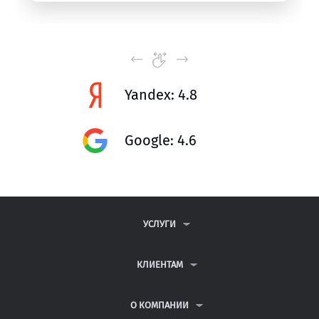
Yandex: 4.8
Google: 4.6
УСЛУГИ
КОНТРОЛЬНЫЕ РАБОТЫ
ДИПЛОМНЫЕ РАБОТЫ
КЛИЕНТАМ
КУРСОВЫЕ РАБОТЫ
АНТИПЛАГИАТ
РЕФЕРАТЫ
ВОПРОСЫ И ОТВЕТЫ
О КОМПАНИИ