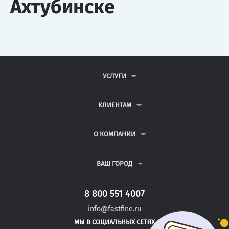
Ахтубинске
УСЛУГИ
КОНТРОЛЬНЫЕ РАБОТЫ
ДИПЛОМНЫЕ РАБОТЫ
КЛИЕНТАМ
КУРСОВЫЕ РАБОТЫ
АНТИПЛАГИАТ
РЕФЕРАТЫ
ВОПРОСЫ И ОТВЕТЫ
О КОМПАНИИ
ВСЕ УСЛУГИ
ПУБЛИЧНАЯ ОФЕРТА
О КОМПАНИИ
ПОЛИТИКА КОНФИДЕНЦИАЛЬНОСТИ
КОНТАКТЫ
ВАШ ГОРОД
АВТОРАМ
МОСКВА
САНКТ-ПЕТЕРБУРГ
8 800 551 4007
ОТРАДНАЯ
info@fastfine.ru
ТИХОРЕЦК
МЫ В СОЦИАЛЬНЫХ СЕТЯХ