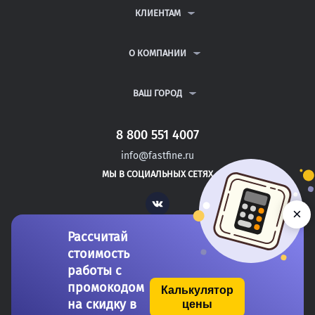
ДИПЛОМНЫЕ РАБОТЫ
КЛИЕНТАМ
КУРСОВЫЕ РАБОТЫ
АНТИПЛАГИАТ
РЕФЕРАТЫ
ВОПРОСЫ И ОТВЕТЫ
О КОМПАНИИ
ВСЕ УСЛУГИ
ПУБЛИЧНАЯ ОФЕРТА
О КОМПАНИИ
ПОЛИТИКА КОНФИДЕНЦИАЛЬНОСТИ
КОНТАКТЫ
ВАШ ГОРОД
АВТОРАМ
МОСКВА
САНКТ-ПЕТЕРБУРГ
8 800 551 4007
ОТРАДНАЯ
info@fastfine.ru
ТИХОРЕЦК
МЫ В СОЦИАЛЬНЫХ СЕТЯХ
КОРЕНОВСК
Vk
×
Рассчитай
стоимость
работы с
промокодом
Калькулятор
на скидку в
цены
Copyright 2011-2026 FastFine.ru