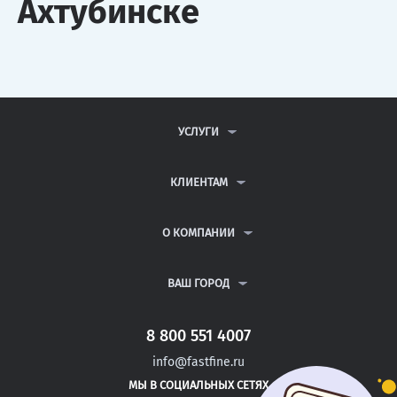
Ахтубинске
УСЛУГИ
КОНТРОЛЬНЫЕ РАБОТЫ
ДИПЛОМНЫЕ РАБОТЫ
КЛИЕНТАМ
КУРСОВЫЕ РАБОТЫ
АНТИПЛАГИАТ
РЕФЕРАТЫ
ВОПРОСЫ И ОТВЕТЫ
О КОМПАНИИ
ВСЕ УСЛУГИ
ПУБЛИЧНАЯ ОФЕРТА
О КОМПАНИИ
ПОЛИТИКА КОНФИДЕНЦИАЛЬНОСТИ
КОНТАКТЫ
ВАШ ГОРОД
АВТОРАМ
МОСКВА
САНКТ-ПЕТЕРБУРГ
8 800 551 4007
ОТРАДНАЯ
info@fastfine.ru
ТИХОРЕЦК
МЫ В СОЦИАЛЬНЫХ СЕТЯХ