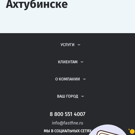
Ахтубинске
УСЛУГИ
КОНТРОЛЬНЫЕ РАБОТЫ
ДИПЛОМНЫЕ РАБОТЫ
КЛИЕНТАМ
КУРСОВЫЕ РАБОТЫ
АНТИПЛАГИАТ
РЕФЕРАТЫ
ВОПРОСЫ И ОТВЕТЫ
О КОМПАНИИ
ВСЕ УСЛУГИ
ПУБЛИЧНАЯ ОФЕРТА
О КОМПАНИИ
ПОЛИТИКА КОНФИДЕНЦИАЛЬНОСТИ
КОНТАКТЫ
ВАШ ГОРОД
АВТОРАМ
МОСКВА
САНКТ-ПЕТЕРБУРГ
8 800 551 4007
ОТРАДНАЯ
info@fastfine.ru
ТИХОРЕЦК
МЫ В СОЦИАЛЬНЫХ СЕТЯХ