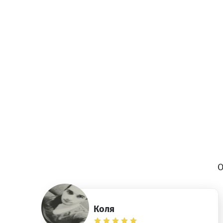
О
Коля